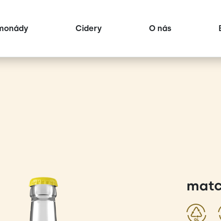
monády
Cidery
O nás
matc