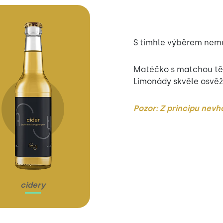
S tímhle výběrem nemů
Matéčko s matchou tě
Limonády skvěle osvěží
Pozor: Z principu nevho
cidery