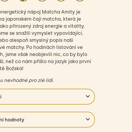
 energetický nápoj Matcha Amity je
na japonském čaji matcha, která je
ko přirozený zdroj energie a vitality.
sme se snažili vymyslet vypovídající,
nebo alespoň smyslný popis naší
é matchy. Po hodinách listování ve
h, jsme však neobjevili nic, co by bylo
ší, než co nám přišlo na jazyk jako první
stě Božská!
u nevhodné pro zlé lidi.
í
ukr, ananasová a limetová šťáva z
rátu (5%), zelený čaj matcha v BIO
ní hodnoty
 oxid uhličitý, kyselina: kyselina citronová,
í aroma, přírodní barviva: Cu-chlorofylin,
e