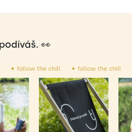
podíváš. 👀
 chill
✦ follow the chill
✦ follow the ch