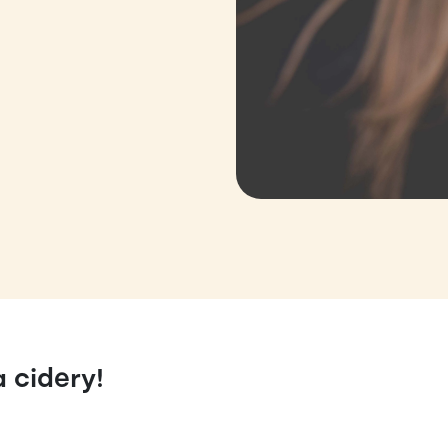
Analytické
Díky nim víme, co tě zaujalo a co přeskočíš. Pomáhá nám to
dělat věci, které stojí za to.
Marketingové
Zobrazujeme ti reklamy, které dávají smysl — ne náhodný spam,
co tě nezajímá.
 cidery!