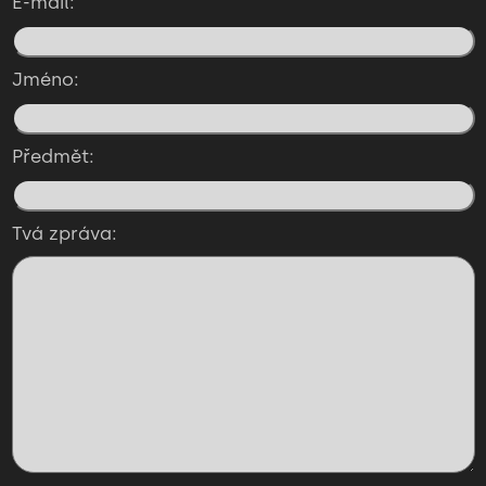
E-mail:
Jméno:
Předmět:
Tvá zpráva: