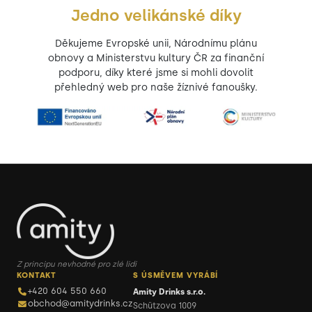
Jedno velikánské díky
Děkujeme Evropské unii, Národnímu plánu
obnovy a Ministerstvu kultury ČR za finanční
podporu, díky které jsme si mohli dovolit
přehledný web pro naše žíznivé fanoušky.
Z principu nevhodné pro zlé lidi
KONTAKT
S ÚSMĚVEM VYRÁBÍ
+420 604 550 660
Amity Drinks s.r.o.
obchod@amitydrinks.cz
Schützova 1009