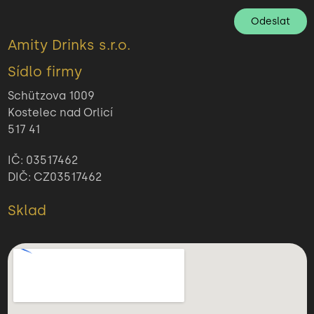
Odeslat
Amity Drinks s.r.o.
Sídlo firmy
Schützova 1009
Kostelec nad Orlicí
517 41
IČ: 03517462
DIČ: CZ03517462
Sklad